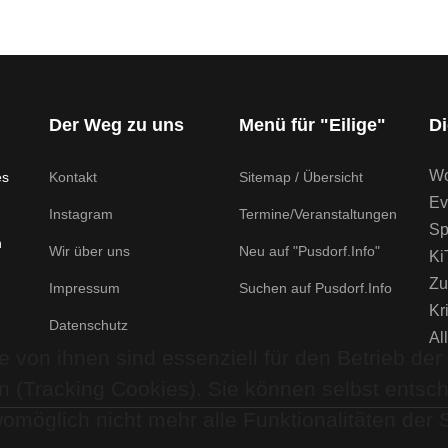
Der Weg zu uns
Menü für "Eilige"
Di
Wo
es
Kontakt
Sitemap / Übersicht
Ev
Instagram
Termine/Veranstaltungen
Sp
n
Wir über uns
Neu auf "Pusdorf.Info"
Ki
Zu
Impressum
Suchen auf Pusdorf.Info
Kr
Datenschutz
Al
 von ihnen sind essenziell für den Betrieb der
n (Tracking Cookies). Sie können selbst entsc
omöglich nicht mehr alle Funktionalitäten der 