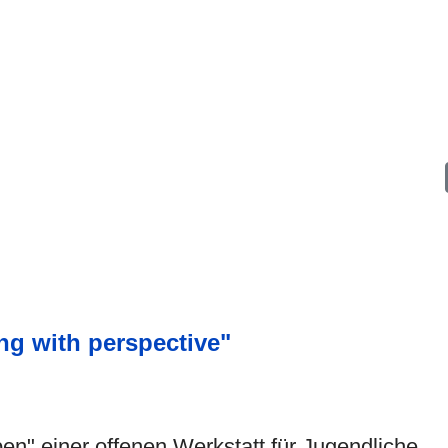
ng with perspective"
n" einer offenen Werkstatt für Jugendliche ...