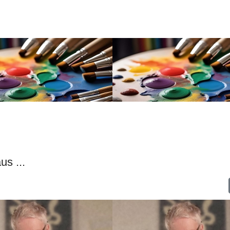
us ...