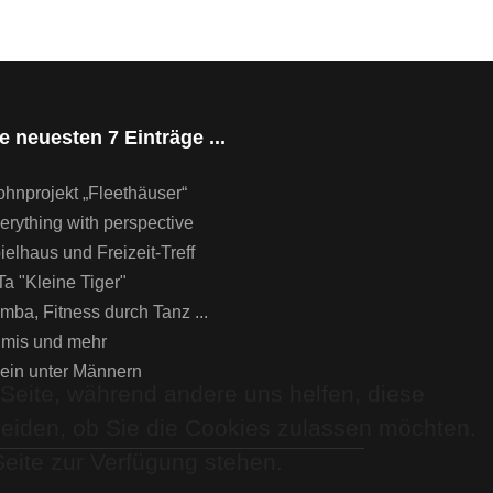
e neuesten 7 Einträge ...
hnprojekt „Fleethäuser“
erything with perspective
ielhaus und Freizeit-Treff
Ta "Kleine Tiger"
mba, Fitness durch Tanz ...
imis und mehr
lein unter Männern
 Seite, während andere uns helfen, diese
heiden, ob Sie die Cookies zulassen möchten.
Seite zur Verfügung stehen.