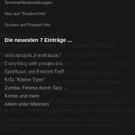
Termine/Veranstaltungen
Neu auf "Pusdorf.Info"
Suchen auf Pusdorf.Info
Wir benutzen Cookies
Die neuesten 7 Einträge ...
Wir nutzen Cookies auf unserer Website.
Einige von ihnen sind essenziell für den
Wohnprojekt „Fleethäuser“
Betrieb der Seite, während andere uns helfen,
Everything with perspective
Spielhaus und Freizeit-Treff
diese Website und die Nutzererfahrung zu
KiTa "Kleine Tiger"
verbessern (Tracking Cookies). Sie können
Zumba, Fitness durch Tanz ...
selbst entscheiden, ob Sie die Cookies
Krimis und mehr
zulassen möchten. Bitte beachten Sie, dass
Allein unter Männern
bei einer Ablehnung womöglich nicht mehr alle
Funktionalitäten der Seite zur Verfügung
stehen.