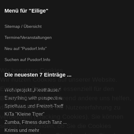
Menü für "Eilige"
Sitemap / Übersicht
Termine/Veranstaltungen
Neu auf "Pusdorf.Info"
Suchen auf Pusdorf.Info
Wir benutzen Cookies
Die neuesten 7 Einträge ...
Wir nutzen Cookies auf unserer Website.
Einige von ihnen sind essenziell für den
Wohnprojekt „Fleethäuser“
Betrieb der Seite, während andere uns helfen,
Everything with perspective
Spielhaus und Freizeit-Treff
diese Website und die Nutzererfahrung zu
KiTa "Kleine Tiger"
verbessern (Tracking Cookies). Sie können
Zumba, Fitness durch Tanz ...
selbst entscheiden, ob Sie die Cookies
Krimis und mehr