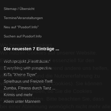
Sitemap / Übersicht
Termine/Veranstaltungen
Neu auf "Pusdorf.Info"
Suchen auf Pusdorf.Info
Wir benutzen Cookies
Die neuesten 7 Einträge ...
Wir nutzen Cookies auf unserer Website.
Einige von ihnen sind essenziell für den
Wohnprojekt „Fleethäuser“
Betrieb der Seite, während andere uns helfen,
Everything with perspective
KiTa "Kleine Tiger"
diese Website und die Nutzererfahrung zu
Spielhaus und Freizeit-Treff
verbessern (Tracking Cookies). Sie können
Zumba, Fitness durch Tanz ...
selbst entscheiden, ob Sie die Cookies
Krimis und mehr
zulassen möchten. Bitte beachten Sie, dass
Allein unter Männern
bei einer Ablehnung womöglich nicht mehr alle