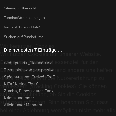
Sitemap / Übersicht
Termine/Veranstaltungen
Neu auf "Pusdorf.Info"
Suchen auf Pusdorf.Info
Wir benutzen Cookies
Die neuesten 7 Einträge ...
Wir nutzen Cookies auf unserer Website.
Einige von ihnen sind essenziell für den
Wohnprojekt „Fleethäuser“
Betrieb der Seite, während andere uns helfen,
Everything with perspective
Spielhaus und Freizeit-Treff
diese Website und die Nutzererfahrung zu
KiTa "Kleine Tiger"
verbessern (Tracking Cookies). Sie können
Zumba, Fitness durch Tanz ...
selbst entscheiden, ob Sie die Cookies
Krimis und mehr
zulassen möchten. Bitte beachten Sie, dass
Allein unter Männern
bei einer Ablehnung womöglich nicht mehr alle