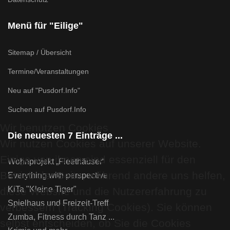
Menü für "Eilige"
Sitemap / Übersicht
Termine/Veranstaltungen
Neu auf "Pusdorf.Info"
Suchen auf Pusdorf.Info
Wir benutzen Cookies
Die neuesten 7 Einträge ...
Wir nutzen Cookies auf unserer Website.
Einige von ihnen sind essenziell für den
Wohnprojekt „Fleethäuser“
Betrieb der Seite, während andere uns helfen,
Everything with perspective
KiTa "Kleine Tiger"
diese Website und die Nutzererfahrung zu
Spielhaus und Freizeit-Treff
verbessern (Tracking Cookies). Sie können
Zumba, Fitness durch Tanz ...
selbst entscheiden, ob Sie die Cookies