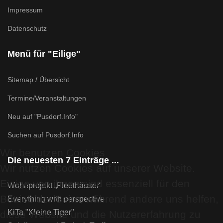
Impressum
Datenschutz
Menü für "Eilige"
Sitemap / Übersicht
Termine/Veranstaltungen
Neu auf "Pusdorf.Info"
Suchen auf Pusdorf.Info
Wir benutzen Cookies
Die neuesten 7 Einträge ...
Wir nutzen Cookies auf unserer Website.
Einige von ihnen sind essenziell für den
Wohnprojekt „Fleethäuser“
Betrieb der Seite, während andere uns helfen,
Everything with perspective
KiTa "Kleine Tiger"
diese Website und die Nutzererfahrung zu