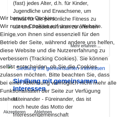
(fast) jedes Alter, d.h. für Kinder,
Jugendliche und Erwachsene, um
Wir benutzen Cookies
etwas für die persönliche Fitness zu
Wir nutzen Cookies auf unserer Website.
tun und Paddeltechniken zu erlernen
Einige von ihnen sind essenziell für den
...
Betrieb der Seite, während andere uns helfen,
Mehr erfahren ...
diese Website und die Nutzererfahrung zu
verbessern (Tracking Cookies). Sie können
selbst entscheiden, ob Sie die Cookies
zulassen möchten. Bitte beachten Sie, dass
Siedlung mit gemeinsamen
bei einer Ablehnung womöglich nicht mehr alle
Interessen
Funktionalitäten der Seite zur Verfügung
stehen.
Miteinander - Füreinander, das ist
noch heute das Motto der
Akzeptieren
Ablehnen
Interessengemeinschaft